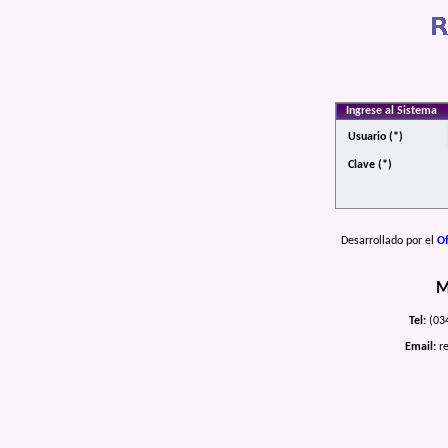
Ingrese al Sistema
Usuario (*)
Clave (*)
Desarrollado por el
Of
M
Tel:
(034
Email:
re